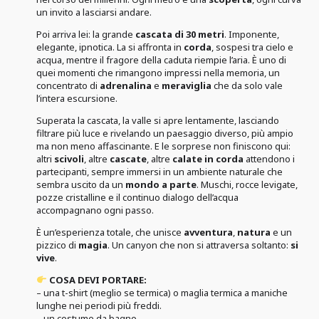
un invito a lasciarsi andare.
Poi arriva lei: la grande
cascata di 30 metri
. Imponente,
elegante, ipnotica. La si affronta in
corda
, sospesi tra cielo e
acqua, mentre il fragore della caduta riempie l’aria. È uno di
quei momenti che rimangono impressi nella memoria, un
concentrato di
adrenalina
e
meraviglia
che da solo vale
l’intera escursione.
Superata la cascata, la valle si apre lentamente, lasciando
filtrare più luce e rivelando un paesaggio diverso, più ampio
ma non meno affascinante. E le sorprese non finiscono qui:
altri
scivoli
, altre
cascate
, altre
calate in corda
attendono i
partecipanti, sempre immersi in un ambiente naturale che
sembra uscito da un
mondo a parte
. Muschi, rocce levigate,
pozze cristalline e il continuo dialogo dell’acqua
accompagnano ogni passo.
È un’esperienza totale, che unisce
avventura
,
natura
e un
pizzico di
magia
. Un canyon che non si attraversa soltanto:
si
vive
.
COSA DEVI PORTARE:
– una t-shirt (meglio se termica) o maglia termica a maniche
lunghe nei periodi più freddi.
–
un costume da bagno