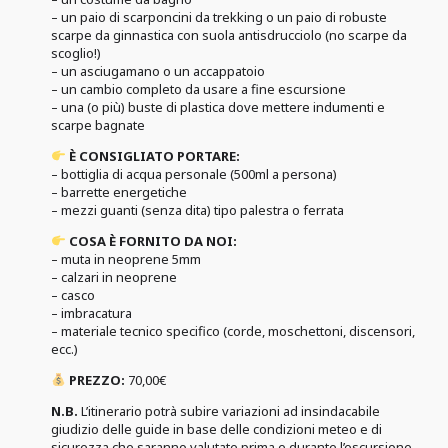
–
un paio di scarponcini da trekking o un paio di robuste
scarpe da ginnastica con suola antisdrucciolo (no scarpe da
scoglio!)
–
un asciugamano o un accappatoio
–
un cambio completo da usare a fine escursione
– una
(o più) buste di plastica dove mettere indumenti e
scarpe bagnate
È CONSIGLIATO PORTARE:
– bottiglia di acqua personale (500ml a persona)
–
barrette energetiche
– mezzi guanti (senza dita) tipo palestra o ferrata
COSA È FORNITO DA NOI:
– muta in neoprene 5mm
–
calzari in neoprene
–
casco
–
imbracatura
–
materiale tecnico specifico (corde, moschettoni, discensori,
ecc.)
PREZZO:
70,00€
N.B.
L’itinerario potrà subire variazioni ad insindacabile
giudizio delle guide in base delle condizioni meteo e di
sicurezza che saranno valutate prima e durante l’escursione.