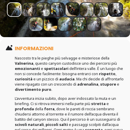
INFORMAZIONI
Nascosto tra le pieghe più selvagge e misteriose della
Valnerina
, questo canyon custodisce uno dei percorsi più
emozionanti
e
spettacolari
dell’intera valle. È un luogo che
non si concede facilmente: bisogna entrarci con
rispetto
,
curiosità
e un pizzico di
audacia
. Ma chi decide di affrontarlo
viene ripagato con un crescendo di
adrenalina
,
stupore
e
divertimento puro
.
L’avventura inizia subito, dopo aver indossato la muta e un
briefing. Ci si ritrova immersi nella parte più
stretta
e
profonda
della
forra
, dove le pareti di roccia sembrano
chiudersi attorno al torrente e il rumore dell’acqua diventa il
battito del canyon stesso. Qui il percorso è un susseguirsi di
scivoli naturali
,
piccoli salti
e passaggi scolpiti dall’acqua
nel corso dei millenni. Ogni metro è una
scoperta
, ogni curva