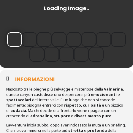
INFORMAZIONI
Nascosto tra le pieghe più selvagge e misteriose della
Valnerina
,
questo canyon custodisce uno dei percorsi più
emozionanti
e
spettacolari
dell’intera valle. È un luogo che non si concede
facilmente: bisogna entrarci con
rispetto
,
curiosità
e un pizzico
di
audacia
. Ma chi decide di affrontarlo viene ripagato con un
crescendo di
adrenalina
,
stupore
e
divertimento puro
.
L’avventura inizia subito, dopo aver indossato la muta e un briefing.
Ci si ritrova immersi nella parte più
stretta
e
profonda
della