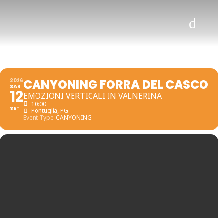
HOME
CANYONING FORRA DEL CASCO
2026
CALENDARIO
SAB
12
EMOZIONI VERTICALI IN VALNERINA
10:00
GIFTCARD
SET
Pontuglia, PG
Event Type
CANYONING
ITINERARI
CHI SIAMO
CONTATTI