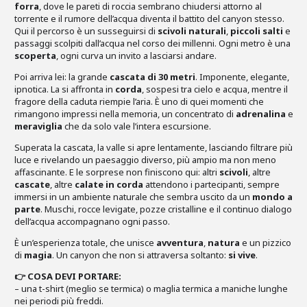
forra
, dove le pareti di roccia sembrano chiudersi attorno al
torrente e il rumore dell’acqua diventa il battito del canyon stesso.
Qui il percorso è un susseguirsi di
scivoli naturali
,
piccoli salti
e
passaggi scolpiti dall’acqua nel corso dei millenni. Ogni metro è una
scoperta
, ogni curva un invito a lasciarsi andare.
Poi arriva lei: la grande
cascata di 30 metri
. Imponente, elegante,
ipnotica. La si affronta in
corda
, sospesi tra cielo e acqua, mentre il
fragore della caduta riempie l’aria. È uno di quei momenti che
rimangono impressi nella memoria, un concentrato di
adrenalina
e
meraviglia
che da solo vale l’intera escursione.
Superata la cascata, la valle si apre lentamente, lasciando filtrare più
luce e rivelando un paesaggio diverso, più ampio ma non meno
affascinante. E le sorprese non finiscono qui: altri
scivoli
, altre
cascate
, altre
calate in corda
attendono i partecipanti, sempre
immersi in un ambiente naturale che sembra uscito da un
mondo a
parte
. Muschi, rocce levigate, pozze cristalline e il continuo dialogo
dell’acqua accompagnano ogni passo.
È un’esperienza totale, che unisce
avventura
,
natura
e un pizzico
di
magia
. Un canyon che non si attraversa soltanto:
si vive
.
👉 COSA DEVI PORTARE:
– una t-shirt (meglio se termica) o maglia termica a maniche lunghe
nei periodi più freddi.