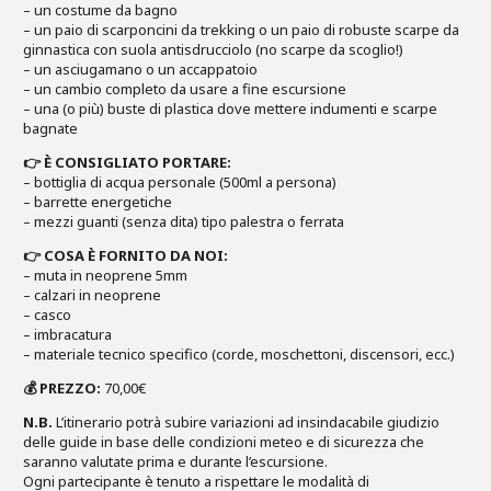
–
un costume da bagno
–
un paio di scarponcini da trekking o un paio di robuste scarpe da
ginnastica con suola antisdrucciolo (no scarpe da scoglio!)
–
un asciugamano o un accappatoio
–
un cambio completo da usare a fine escursione
– una
(o più) buste di plastica dove mettere indumenti e scarpe
bagnate
👉 È CONSIGLIATO PORTARE:
– bottiglia di acqua personale (500ml a persona)
–
barrette energetiche
– mezzi guanti (senza dita) tipo palestra o ferrata
👉 COSA È FORNITO DA NOI:
– muta in neoprene 5mm
–
calzari in neoprene
–
casco
–
imbracatura
–
materiale tecnico specifico (corde, moschettoni, discensori, ecc.)
💰 PREZZO:
70,00€
N.B.
L’itinerario potrà subire variazioni ad insindacabile giudizio
delle guide in base delle condizioni meteo e di sicurezza che
saranno valutate prima e durante l’escursione.
Ogni partecipante è tenuto a rispettare le modalità di