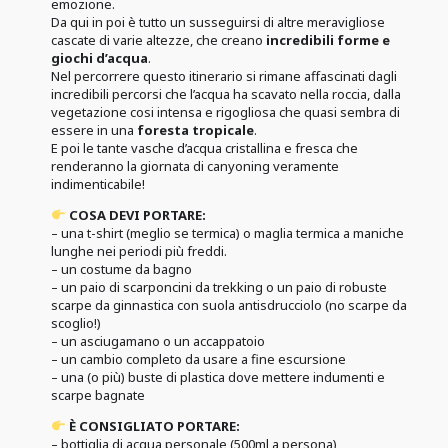
emozione.
Da qui in poi è tutto un susseguirsi di altre meravigliose
cascate di varie altezze, che creano
incredibili forme e
giochi d’acqua
.
Nel percorrere questo itinerario si rimane affascinati dagli
incredibili percorsi che l’acqua ha scavato nella roccia, dalla
vegetazione cosi intensa e rigogliosa che quasi sembra di
essere in una
foresta tropicale
.
E poi le tante vasche d’acqua cristallina e fresca che
renderanno la giornata di canyoning veramente
indimenticabile!
COSA DEVI PORTARE:
– una t-shirt (meglio se termica) o maglia termica a maniche
lunghe nei periodi più freddi.
–
un costume da bagno
–
un paio di scarponcini da trekking o un paio di robuste
scarpe da ginnastica con suola antisdrucciolo (no scarpe da
scoglio!)
–
un asciugamano o un accappatoio
–
un cambio completo da usare a fine escursione
– una
(o più) buste di plastica dove mettere indumenti e
scarpe bagnate
È CONSIGLIATO PORTARE:
– bottiglia di acqua personale (500ml a persona)