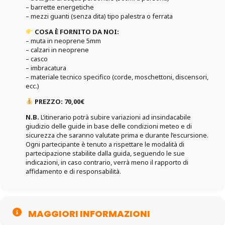
–
barrette energetiche
– mezzi guanti (senza dita) tipo palestra o ferrata
COSA È FORNITO DA NOI:
– muta in neoprene 5mm
–
calzari in neoprene
–
casco
–
imbracatura
–
materiale tecnico specifico (corde, moschettoni, discensori,
ecc.)
PREZZO: 70,00€
N.B.
L’itinerario potrà subire variazioni ad insindacabile
giudizio delle guide in base delle condizioni meteo e di
sicurezza che saranno valutate prima e durante l’escursione.
Ogni partecipante è tenuto a rispettare le modalità di
partecipazione stabilite dalla guida, seguendo le sue
indicazioni, in caso contrario, verrà meno il rapporto di
affidamento e di responsabilità.
MAGGIORI INFORMAZIONI