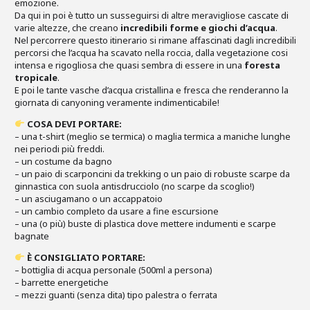
emozione.
Da qui in poi è tutto un susseguirsi di altre meravigliose cascate di
varie altezze, che creano
incredibili forme e giochi d’acqua
.
Nel percorrere questo itinerario si rimane affascinati dagli incredibili
percorsi che l’acqua ha scavato nella roccia, dalla vegetazione cosi
intensa e rigogliosa che quasi sembra di essere in una
foresta
tropicale
.
E poi le tante vasche d’acqua cristallina e fresca che renderanno la
giornata di canyoning veramente indimenticabile!
COSA DEVI PORTARE:
– una t-shirt (meglio se termica) o maglia termica a maniche lunghe
nei periodi più freddi.
–
un costume da bagno
–
un paio di scarponcini da trekking o un paio di robuste scarpe da
ginnastica con suola antisdrucciolo (no scarpe da scoglio!)
–
un asciugamano o un accappatoio
–
un cambio completo da usare a fine escursione
– una
(o più) buste di plastica dove mettere indumenti e scarpe
bagnate
È CONSIGLIATO PORTARE:
– bottiglia di acqua personale (500ml a persona)
–
barrette energetiche
– mezzi guanti (senza dita) tipo palestra o ferrata