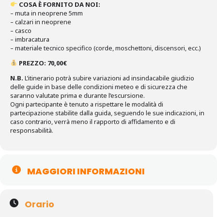
COSA È FORNITO DA NOI:
– muta in neoprene 5mm
–
calzari in neoprene
–
casco
–
imbracatura
–
materiale tecnico specifico (corde, moschettoni, discensori, ecc.)
PREZZO: 70,00€
N.B.
L’itinerario potrà subire variazioni ad insindacabile giudizio
delle guide in base delle condizioni meteo e di sicurezza che
saranno valutate prima e durante l’escursione.
Ogni partecipante è tenuto a rispettare le modalità di
partecipazione stabilite dalla guida, seguendo le sue indicazioni, in
caso contrario, verrà meno il rapporto di affidamento e di
responsabilità.
MAGGIORI INFORMAZIONI
Orario