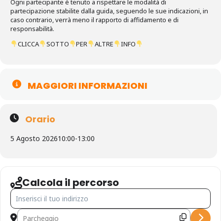
Ogni partecipante è tenuto a rispettare le modalità di
partecipazione stabilite dalla guida, seguendo le sue indicazioni, in
caso contrario, verrà meno il rapporto di affidamento e di
responsabilità.
CLICCA
SOTTO
PER
ALTRE
INFO
MAGGIORI INFORMAZIONI
Orario
5 Agosto 2026
10:00
-
13:00
Calcola il percorso
indirizzo - Grotta Punta degli Stretti [N6aKd2a8L]
Indirizzo di destinazione - Grotta Punta degli Stretti [Nga0shS