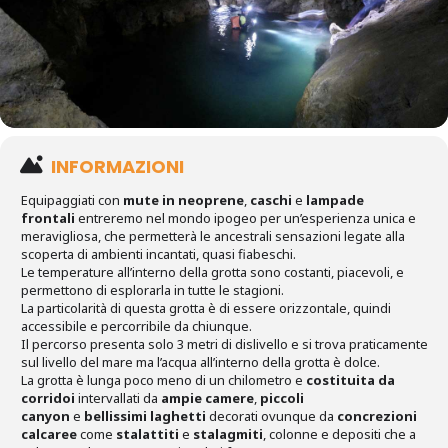
INFORMAZIONI
Equipaggiati con
mute in neoprene
,
caschi
e
lampade
frontali
entreremo nel mondo ipogeo per un’esperienza unica e
meravigliosa, che permetterà le ancestrali sensazioni legate alla
scoperta di ambienti incantati, quasi fiabeschi.
Le temperature all’interno della grotta sono costanti, piacevoli, e
permettono di esplorarla in tutte le stagioni.
La particolarità di questa grotta è di essere orizzontale, quindi
accessibile e percorribile da chiunque.
Il percorso presenta solo 3 metri di dislivello e si trova praticamente
sul livello del mare ma l’acqua all’interno della grotta è dolce.
La grotta è lunga poco meno di un chilometro e
costituita da
corridoi
intervallati da
ampie camere
,
piccoli
canyon
e
bellissimi laghetti
decorati ovunque da
concrezioni
calcaree
come
stalattiti
e
stalagmiti
, colonne e depositi che a