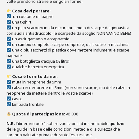
volte prendono strane e singolari forme.
Cosa devi portare:
un costume da bagno
una t-shirt
un paio scarponcini da escursionismo o di scarpe da ginnastica
con suola antisdrucciolo (le scarpette da scoglio NON VANNO BENE)
un asciugamano o accappatoio
un cambio completo, scarpe comprese, da lasciare in macchina
una o più sacchetti di plastica dove mettere indumenti e scarpe
bagnate
una bottiglietta d’acqua (½ litro)
qualche barretta energetica
Cosa è fornito da noi:
muta in neoprene da 5mm
calzari in neoprene da 3mm (non sono scarpe, ma delle calze in
neoprene da mettere dentro le vostre scarpe)
casco
lampada frontale
Quota di partecipazione:
45,00€
N.B.
L’itinerario potrà subire variazioni ad insindacabile giudizio
delle guide in base delle condizioni meteo e di sicurezza che
saranno valutate prima e durante l’escursione.