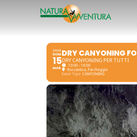
DRY CANYONING FO
2026
DOM
15
DRY CANYONING PER TUTTI
10:00 - 16:00
MAR
Roccantica
, Parcheggio
Event Type
CANYONING