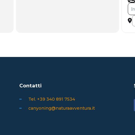
ind
I
Contatti
Tel. +39 340 891 7534
canyoning@naturaavventura.it