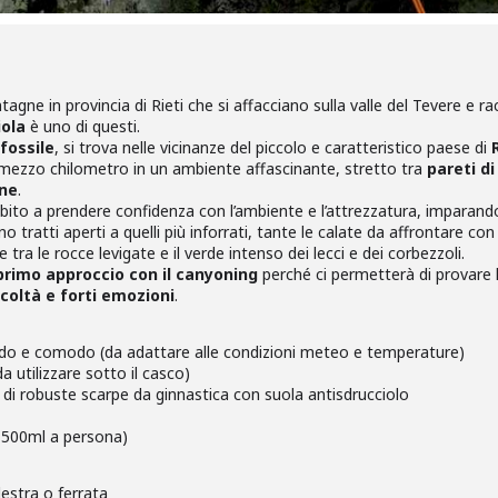
gne in provincia di Rieti che si affacciano sulla valle del Tevere e racc
iola
è uno di questi.
fossile
, si trova nelle vicinanze del piccolo e caratteristico paese di
i mezzo chilometro in un ambiente affascinante, stretto tra
pareti di
one
.
subito a prendere confidenza con l’ambiente e l’attrezzatura, imparando
tratti aperti a quelli più inforrati, tante le calate da affrontare con
a le rocce levigate e il verde intenso dei lecci e dei corbezzoli.
primo approccio con il canyoning
perché ci permetterà di provare 
icoltà e forti emozioni
.
ldo e comodo (da adattare alle condizioni meteo e temperature)
a utilizzare sotto il casco)
 di robuste scarpe da ginnastica con suola antisdrucciolo
n 500ml a persona)
lestra o ferrata