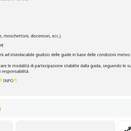
e, moschettoni, discensori, ecc.)
0€
ioni ad insindacabile giudizio delle guide in base delle condizioni mete
re le modalità di partecipazione stabilite dalla guida, seguendo le sue
 responsabilità.
INFO
I