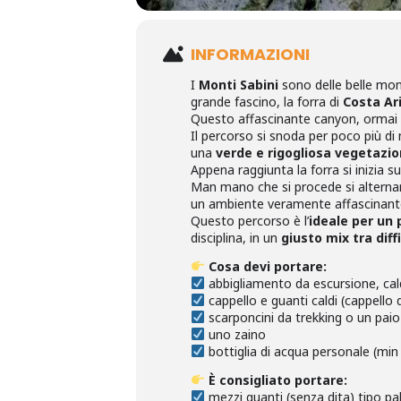
INFORMAZIONI
I
Monti Sabini
sono delle belle monta
grande fascino, la forra di
Costa Ar
Questo affascinante canyon, ormai
Il percorso si snoda per poco più d
una
verde e rigogliosa vegetazi
Appena raggiunta la forra si inizia 
Man mano che si procede si alternano 
un ambiente veramente affascinante tr
Questo percorso è l’
ideale per un 
disciplina, in un
giusto mix tra diff
Cosa devi portare:
abbigliamento da escursione, ca
cappello e guanti caldi (cappello d
scarponcini da trekking o un paio
uno zaino
bottiglia di acqua personale (mi
È
consigliato portare:
mezzi guanti (senza dita) tipo pa