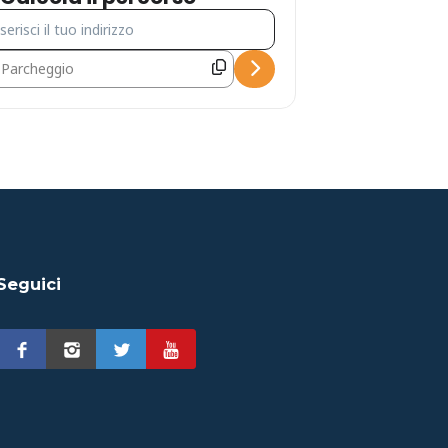
irizzo - Dry Canyoning Forra Costa Ariola [LAZg2Ttog]
ndirizzo di destinazione - Dry Canyoning Forra Costa Ariola [Ls4QA1f
Seguici